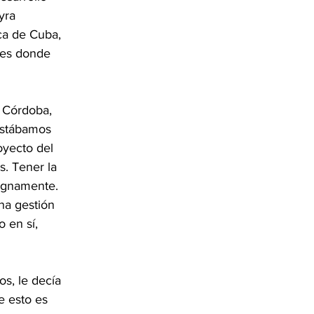
yra 
ca de Cuba, 
les donde 
l Córdoba, 
estábamos 
oyecto del 
. Tener la 
dignamente. 
na gestión 
 en sí, 
s, le decía 
e esto es 