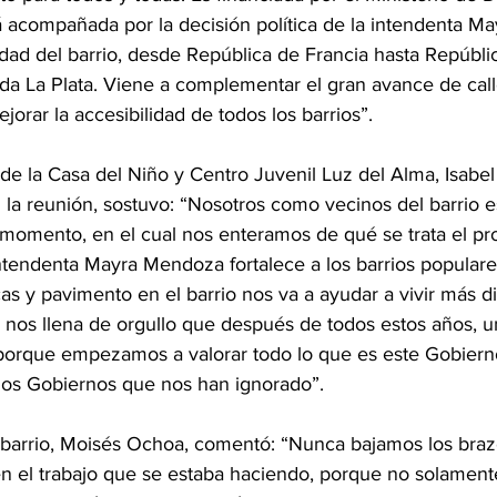
á acompañada por la decisión política de la intendenta Ma
dad del barrio, desde República de Francia hasta Repúbli
ida La Plata. Viene a complementar el gran avance de cal
jorar la accesibilidad de todos los barrios”.
e de la Casa del Niño y Centro Juvenil Luz del Alma, Isabe
 la reunión, sostuvo: “Nosotros como vecinos del barrio 
 momento, en el cual nos enteramos de qué se trata el pr
ntendenta Mayra Mendoza fortalece a los barrios populares
cas y pavimento en el barrio nos va a ayudar a vivir más 
 nos llena de orgullo que después de todos estos años, u
 porque empezamos a valorar todo lo que es este Gobierno
s Gobiernos que nos han ignorado”.
 barrio, Moisés Ochoa, comentó: “Nunca bajamos los brazo
en el trabajo que se estaba haciendo, porque no solament