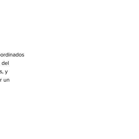
oordinados 
 del 
, y 
r un 