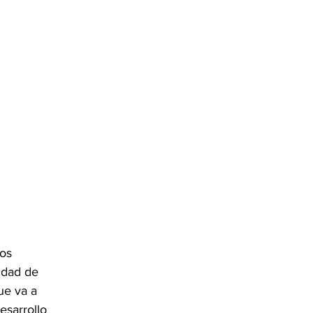
os 
idad de 
ue va a 
esarrollo 