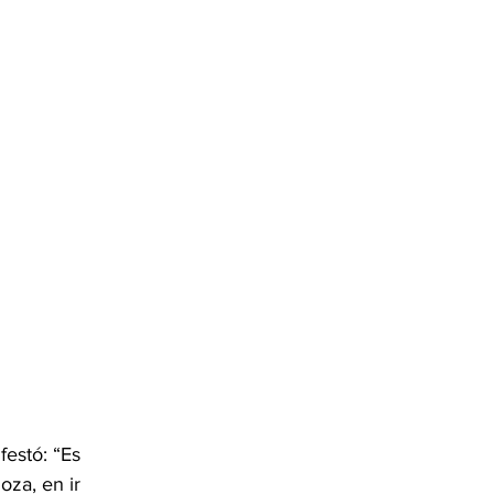
festó: “Es 
za, en ir 