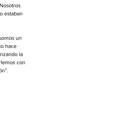
Nosotros 
o estaban 
 somos un 
io hace 
anzando la 
arlemos con 
ón”.