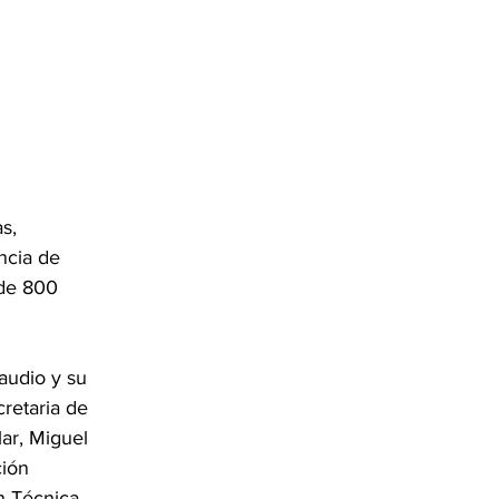
s, 
ncia de 
de 800 
audio y su 
retaria de 
ar, Miguel 
ión 
n Técnica, 