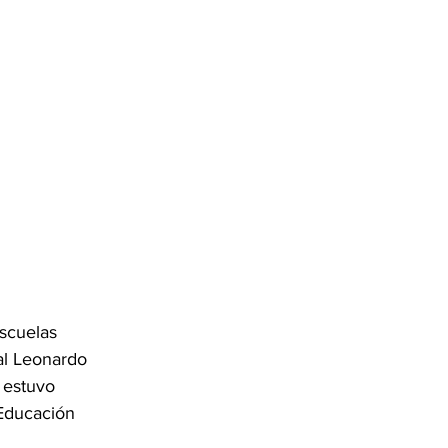
scuelas 
al Leonardo 
 estuvo 
 Educación 