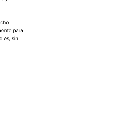
echo 
mente para 
 es, sin 