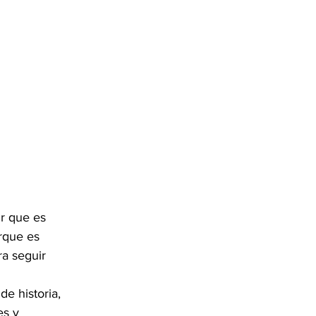
r que es 
rque es 
a seguir 
e historia, 
s y 