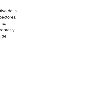
ivo de la 
pectores, 
mo, 
adoras y 
 de 