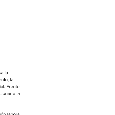
a la 
nto, la 
al. Frente 
cionar a la 
ón laboral 