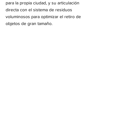
para la propia ciudad, y su articulación 
directa con el sistema de residuos 
voluminosos para optimizar el retiro de 
objetos de gran tamaño.
Por consultas o reclamos, comunicarse con 
la secretaría de Ambiente y GIRSU por 
whatsapp al 11 2480 8804.
Estuvieron presentes: el director general de 
GIRSU, César Ugolini, y el director de la 