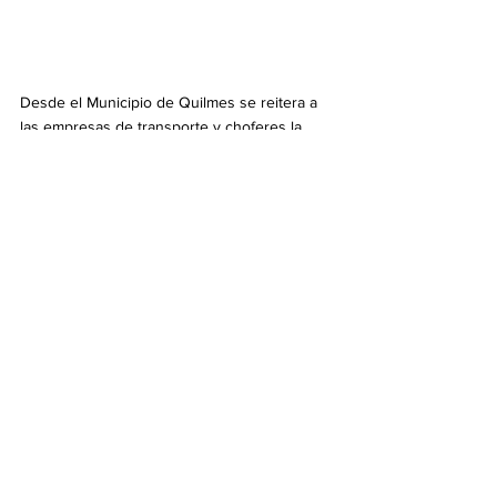
Desde el Municipio de Quilmes se reitera a 
las empresas de transporte y choferes la 
obligatoriedad de respetar la señalización 
vial vigente y las restricciones de circulación. 
Estas medidas de control permanente 
buscan prevenir accidentes, resguardar la 
infraestructura pública que pertenece a toda 
la comunidad y, fundamentalmente, 
garantizar la seguridad de los vecinos y 
vecinas de cada barrio del distrito.
Info General
Ver todo
Entradas recientes