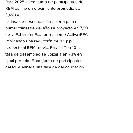
Para 2025, el conjunto de participantes del 
REM estimó un crecimiento promedio de 
3,4% i.a.
La tasa de desocupación abierta para el 
primer trimestre del año se proyectó en 7,0% 
de la Población Económicamente Activa (PEA) 
implicando una reducción de 0,1 p.p. 
respecto al REM previo. Para el Top-10, la 
tasa de desempleo se ubicaría en 7,1% en 
igual período. El conjunto de participantes 
del REM espera una tasa de desocupación 
de 7,6% para el último trimestre de 2024.
En cuanto al comercio exterior de bienes, 
quienes participan del REM estimaron para 
2024 que las exportaciones (FOB) totalicen 
USD78.966 millones y las importaciones (CIF) 
USD62.897 millones, corrigiendo ambas a la 
baja en comparación con la encuesta 
anterior (-USD1.876 millones y - USD2.265 
millones, respectivamente).