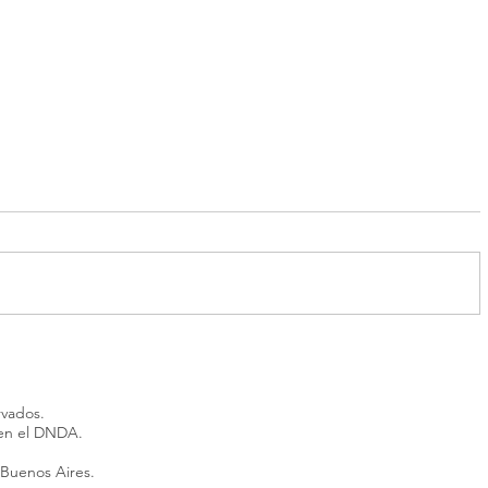
Lula califica de “irresponsable”
Canciller
la decisión de Estados Unidos
como “mu
de retirar visado a embajadora
crisis ent
rvados.
de Brasil
 en el DNDA.
 Buenos Aires.