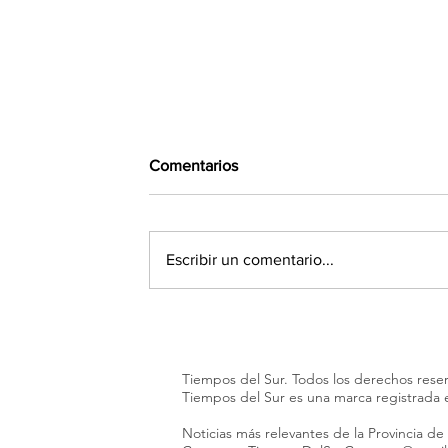
Comentarios
Escribir un comentario...
"Sacudimos al mundo": Abdul
El-Sayed se impone en
primarias demócratas al
Tiempos del Sur. Todos los derechos rese
Senado en Michigan
Tiempos del Sur es una marca registrada
Noticias más relevantes de la Provincia de