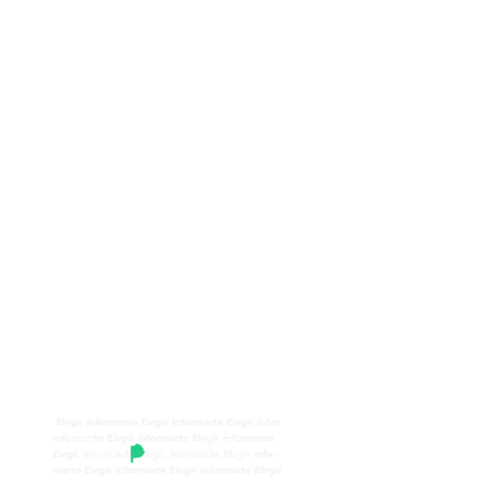
 uruguayo calificó
y mala noticia” la
re Argentina y Brasil