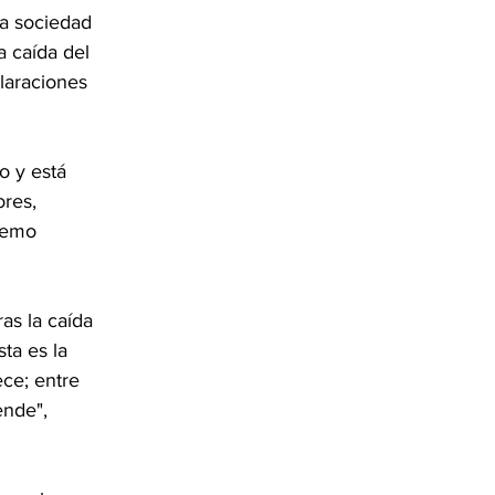
a sociedad 
 caída del 
laraciones 
o y está 
res, 
remo 
as la caída 
ta es la 
ece; entre 
nde", 