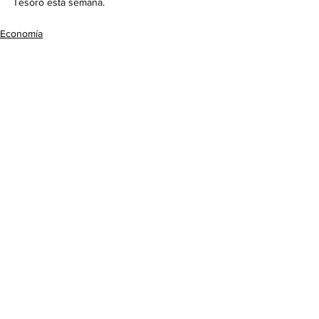
Tesoro esta semana.
Economía
Ver todo
Entradas recientes