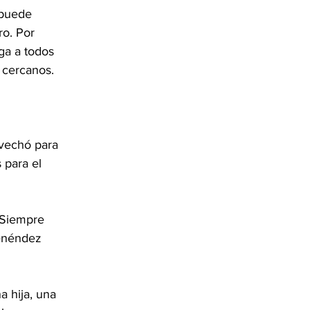
 puede 
o. Por 
ga a todos 
 cercanos.
ovechó para 
 para el 
 Siempre 
Menéndez 
a hija, una 