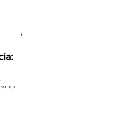
ia:
, 
su hija.