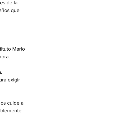
es de la 
años que 
tituto Mario 
mora.
, 
ra exigir 
nos cuide a 
iblemente 