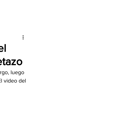
el
etazo
rgo, luego 
l video del 