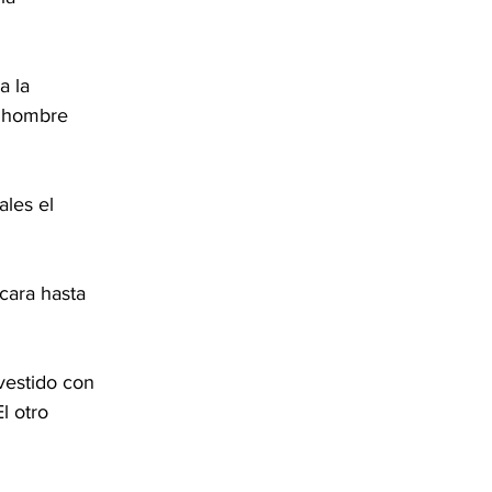
a la 
n hombre 
ales el 
cara hasta 
vestido con 
l otro 