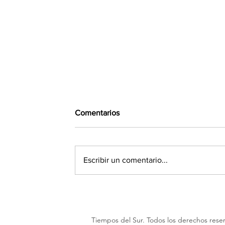
Comentarios
Escribir un comentario...
Se supo qué declaró Facundo
Moyano ante la Justicia en la
causa que involucra a su novia
Tiempos del Sur. Todos los derechos rese
Candela Arizaga