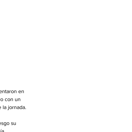
entaron en 
ro con un 
 la jornada.
esgo su 
ía 