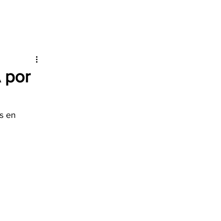
 por
s en 