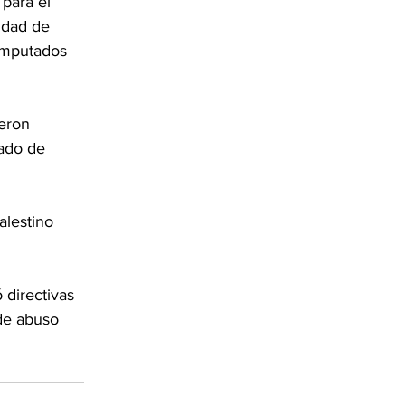
para el 
idad de 
 imputados 
eron 
ado de 
alestino 
 directivas 
 de abuso 