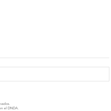
“Alta peligrosidad”: buscan a
Córdoba:
un acusado de abuso que se
quiere ab
fugó en Corrientes
porque s
rvados.
recluso
 en el DNDA.