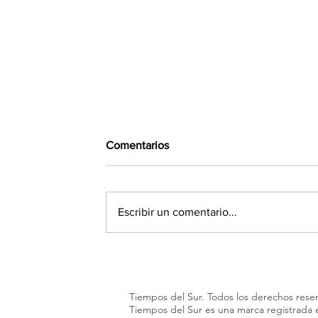
Comentarios
Escribir un comentario...
Se supo qué declaró Facundo
Moyano ante la Justicia en la
causa que involucra a su novia
Tiempos del Sur. Todos los derechos rese
Candela Arizaga
Tiempos del Sur es una marca registrada