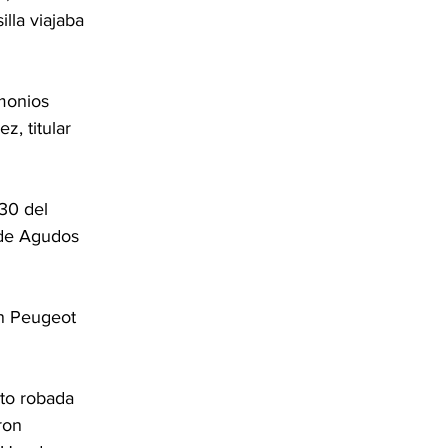
lla viajaba 
monios 
, titular 
30 del 
l de Agudos 
un Peugeot 
oto robada 
ron 