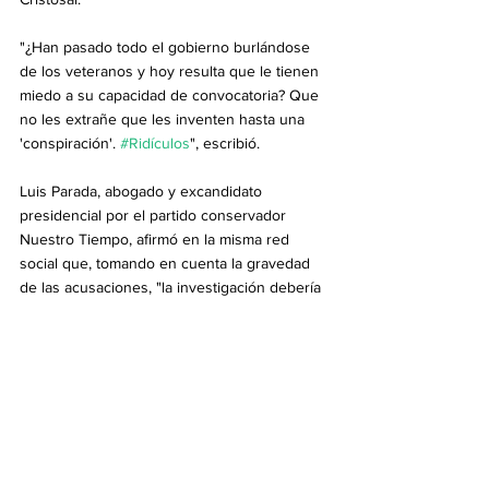
"¿Han pasado todo el gobierno burlándose 
de los veteranos y hoy resulta que le tienen 
miedo a su capacidad de convocatoria? Que 
no les extrañe que les inventen hasta una 
'conspiración'. 
#Ridículos
", escribió. 
Luis Parada, abogado y excandidato 
presidencial por el partido conservador 
Nuestro Tiempo, afirmó en la misma red 
social que, tomando en cuenta la gravedad 
de las acusaciones, "la investigación debería 
tener acompañamiento investigativo y 
verificación internacional para que pueda ser 
creíble".
Política