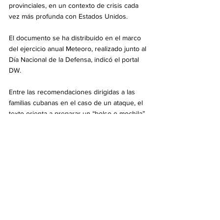
provinciales, en un contexto de crisis cada 
vez más profunda con Estados Unidos.
El documento se ha distribuido en el marco 
del ejercicio anual Meteoro, realizado junto al 
Día Nacional de la Defensa, indicó el portal 
DW.
Entre las recomendaciones dirigidas a las 
familias cubanas en el caso de un ataque, el 
texto orienta a preparar un “bolso o mochila” 
con medios y recursos “indispensables”, así 
como un botiquín de “primeros auxilios”.
Además indica incluir documentos de 
identificación personal, radio, velas, fósforos, 
linterna, alimentos listos para el consumo por 
tres días, agua potable, artículos de higiene, 
medicamentos para enfermedades crónicas 
y juguetes para niños pequeños.