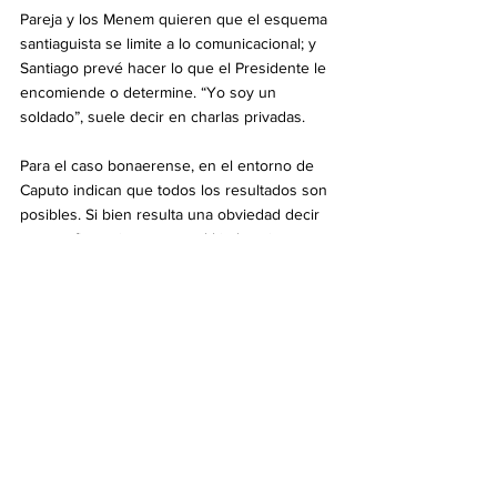
Pareja y los Menem quieren que el esquema 
santiaguista se limite a lo comunicacional; y 
Santiago prevé hacer lo que el Presidente le 
encomiende o determine. “Yo soy un 
soldado”, suele decir en charlas privadas.
Para el caso bonaerense, en el entorno de 
Caputo indican que todos los resultados son 
posibles. Si bien resulta una obviedad decir 
que prefieren imponerse al kirchnerismo, 
afirman que “una eventual derrota no te dice 
nada para las generales”. “En 2023 hemos 
visto que los resultados de las provinciales 
no predicen el sentido del voto de la 
nacional. Turbulencia electoral va a haber 
siempre porque estamos en época de 
elecciones, no nos preocupa eso y es algo 
que ya tenemos en cuenta”, agregan.
A excepción de los intendentes Diego 