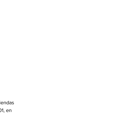
iendas 
01, en 