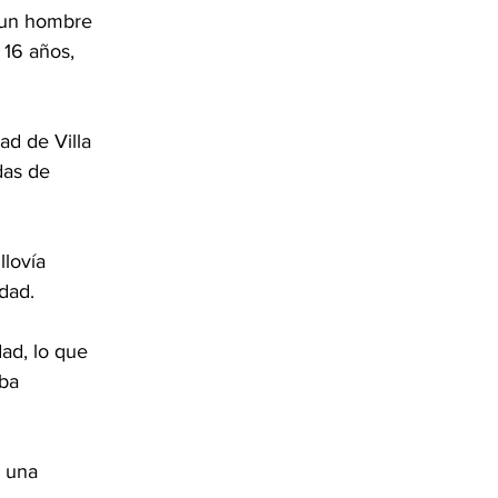
 un hombre 
16 años, 
d de Villa 
das de 
lovía 
idad.
ad, lo que 
ba 
 una 