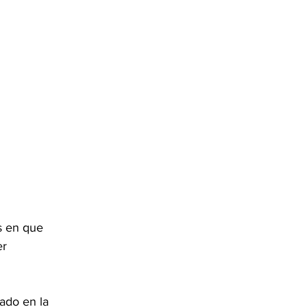
s en que 
r 
ado en la 