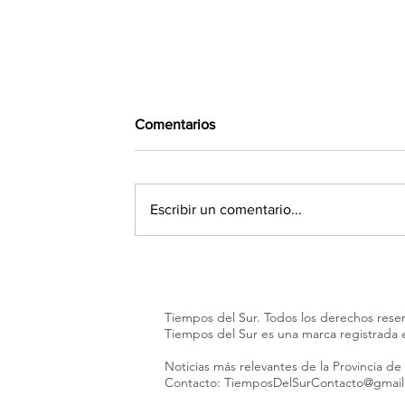
Comentarios
Escribir un comentario...
Se supo qué declaró Facundo
Moyano ante la Justicia en la
causa que involucra a su novia
Tiempos del Sur. Todos los derechos rese
Candela Arizaga
Tiempos del Sur es una marca registrada
Noticias más relevantes de la Provincia de
Contacto:
TiemposDelSurContacto@gmai