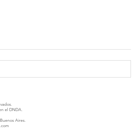
“Alta peligrosidad”: buscan a
Córdoba:
un acusado de abuso que se
quiere ab
fugó en Corrientes
porque s
rvados.
recluso
 en el DNDA.
 Buenos Aires.
l.com