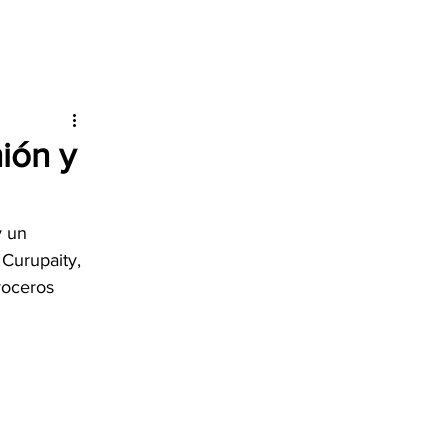
ión y
y un 
 Curupaity, 
voceros 