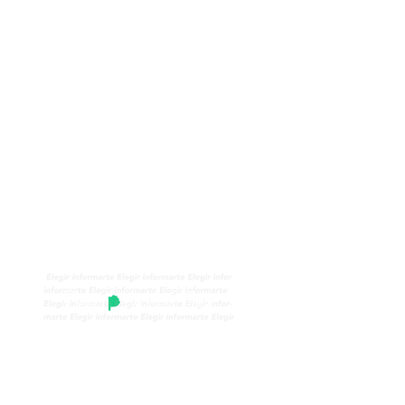
pio en conjunto con
o de Veteranos de
alvinas Quilmes
pacitaciones para
comunales