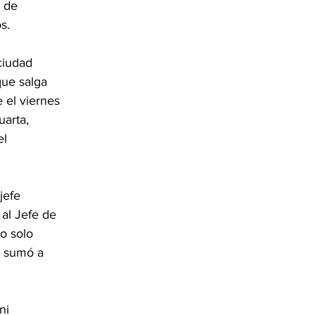
 de 
s.
ciudad 
que salga 
 el viernes 
uarta, 
l 
jefe 
al Jefe de 
o solo 
se sumó a 
ni 