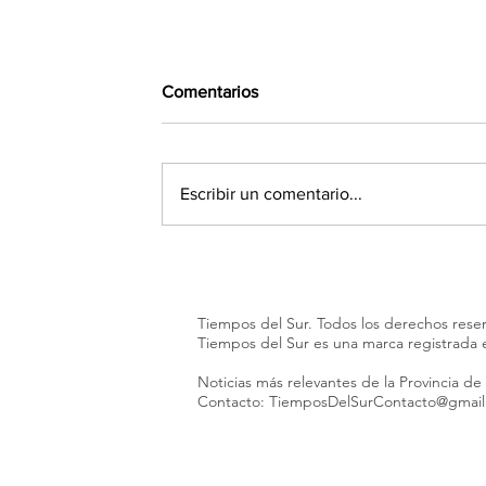
Comentarios
Escribir un comentario...
Ley de Tierras: el rechazo ante
el proyecto que impulsa el
Gobierno predominó en las
Tiempos del Sur. Todos los derechos rese
redes
Tiempos del Sur es una marca registrada
Noticias más relevantes de la Provincia de
Contacto:
TiemposDelSurContacto@gmai