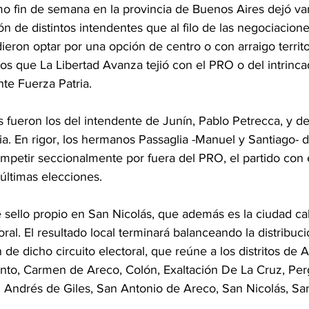
timo fin de semana en la provincia de Buenos Aires dejó var
ón de distintos intendentes que al filo de las negociacione
eron optar por una opción de centro o con arraigo territor
os que La Libertad Avanza tejió con el PRO o del intrinc
nte Fuerza Patria.
 fueron los del intendente de Junín, Pablo Petrecca, y d
ia. En rigor, los hermanos Passaglia -Manuel y Santiago- 
petir seccionalmente por fuera del PRO, el partido con 
 últimas elecciones.
ne sello propio en San Nicolás, que además es la ciudad c
al. El resultado local terminará balanceando la distribuci
e dicho circuito electoral, que reúne a los distritos de Ar
nto, Carmen de Areco, Colón, Exaltación De La Cruz, Per
n Andrés de Giles, San Antonio de Areco, San Nicolás, Sa