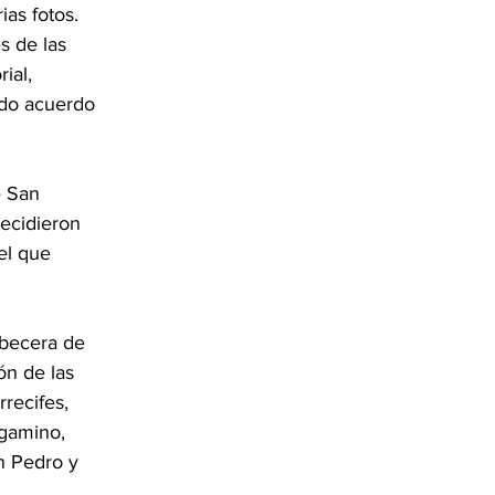
ias fotos. 
s de las 
ial, 
ado acuerdo 
e San 
decidieron 
el que 
abecera de 
ón de las 
recifes, 
gamino, 
n Pedro y 