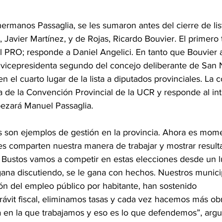
hermanos Passaglia, se les sumaron antes del cierre de list
Javier Martínez, y de Rojas, Ricardo Bouvier. El primero
l PRO; responde a Daniel Angelici. En tanto que Bouvier 
a vicepresidenta segundo del concejo deliberante de San N
 el cuarto lugar de la lista a diputados provinciales. La c
a de la Convención Provincial de la UCR y responde al in
abezará Manuel Passaglia.
 son ejemplos de gestión en la provincia. Ahora es mom
es comparten nuestra manera de trabajar y mostrar result
 Bustos vamos a competir en estas elecciones desde un lu
gana discutiendo, se le gana con hechos. Nuestros munici
ión del empleo público por habitante, han sostenido 
ávit fiscal, eliminamos tasas y cada vez hacemos más obr
a en la que trabajamos y eso es lo que defendemos”, arg