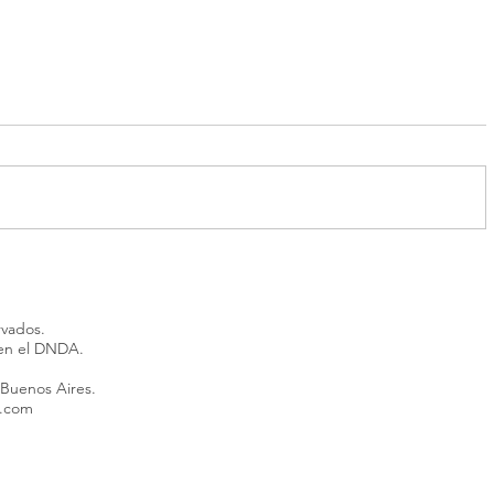
García Cuerva y la visita del
El Munici
Papa: “Nos va a generar
el Centr
alegría, pero eso no tiene que
Guerra M
rvados.
tapar la reflexión”
inició ca
 en el DNDA.
agentes 
 Buenos Aires.
l.com