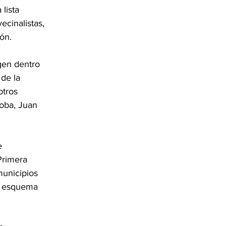
lista 
cinalistas, 
ión.
gen dentro 
de la 
tros 
oba, Juan 
e 
Primera 
municipios 
el esquema 