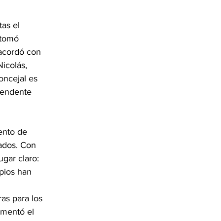
as el 
 tomó 
acordó con 
icolás, 
oncejal es 
tendente 
ento de 
ados. Con 
gar claro: 
pios han 
as para los 
umentó el 