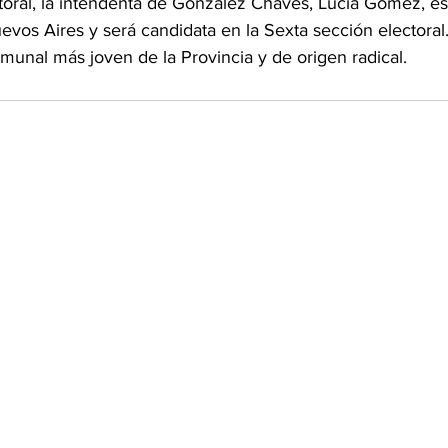
toral, la intendenta de González Cháves, Lucía Gómez, es
vos Aires y será candidata en la Sexta sección electoral
comunal más joven de la Provincia y de origen radical.