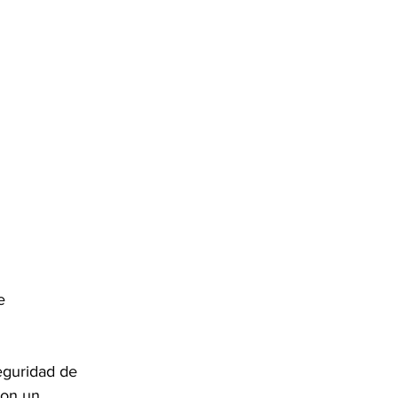
e 
eguridad de 
con un 