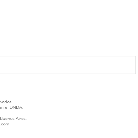
“Alta peligrosidad”: buscan a
Córdoba:
un acusado de abuso que se
quiere ab
fugó en Corrientes
porque s
rvados.
recluso
 en el DNDA.
 Buenos Aires.
l.com