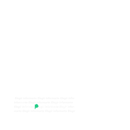
 un detenido no
andonar la prisión
e enamoró de otro