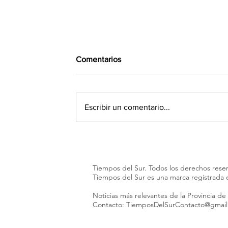
Comentarios
Escribir un comentario...
Se supo qué declaró Facundo
Moyano ante la Justicia en la
causa que involucra a su novia
Tiempos del Sur. Todos los derechos rese
Candela Arizaga
Tiempos del Sur es una marca registrada
Noticias más relevantes de la Provincia de
Contacto:
TiemposDelSurContacto@gmai