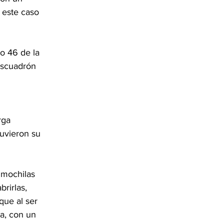
 este caso 
o 46 de la 
Escuadrón 
rga 
uvieron su 
 mochilas 
rirlas, 
ue al ser 
a, con un 