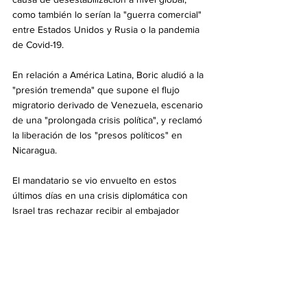
como también lo serían la "guerra comercial" 
entre Estados Unidos y Rusia o la pandemia 
de Covid-19.
En relación a América Latina, Boric aludió a la 
"presión tremenda" que supone el flujo 
migratorio derivado de Venezuela, escenario 
de una "prolongada crisis política", y reclamó 
la liberación de los "presos políticos" en 
Nicaragua.
El mandatario se vio envuelto en estos 
últimos días en una crisis diplomática con 
Israel tras rechazar recibir al embajador 
como gesto de crítica política por la muerte 
de un palestino en Cisjordania.
En ese marco, desde la ONU, llamó a "no 
naturalizar las permanentes violaciones de 
los Derechos Humanos contra el pueblo 