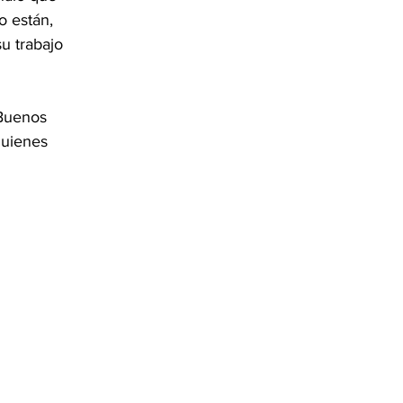
o están, 
u trabajo 
 Buenos 
quienes 