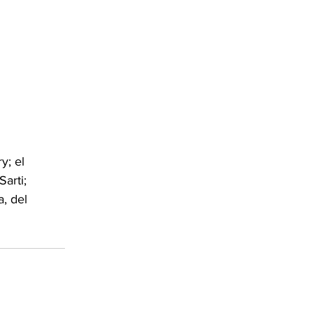
y; el 
arti; 
, del 