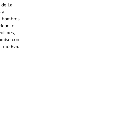
 de La 
 y 
e hombres 
idad, el 
uilmes, 
omiso con 
firmó Eva.