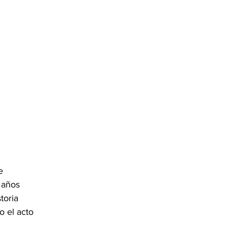
e 
 años 
toria 
 el acto 