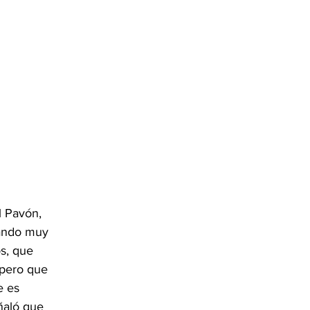
l Pavón, 
eando muy 
s, que 
spero que 
e es 
ñaló que 