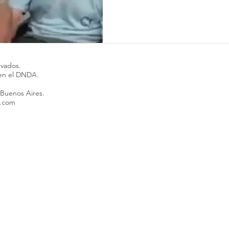
rvados.
 en el DNDA.
 Buenos Aires.
l.com