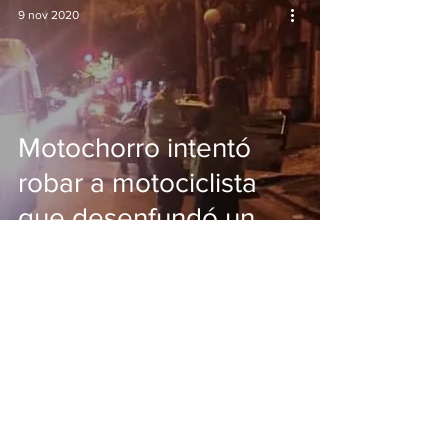
9 nov 2020
Motochorro intentó
robar a motociclista
que desenfundó un
arma y lo abatió de
tres disparos