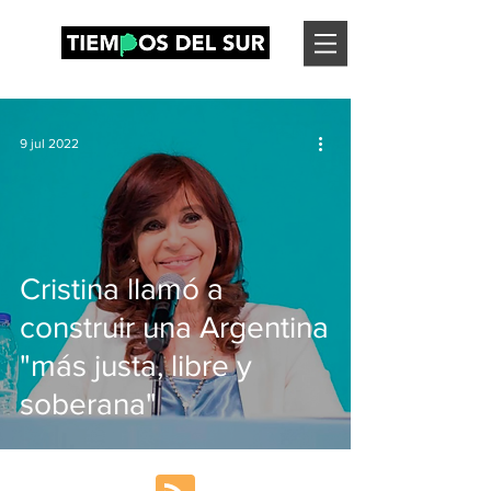
9 jul 2022
Cristina llamó a
construir una Argentina
"más justa, libre y
soberana"